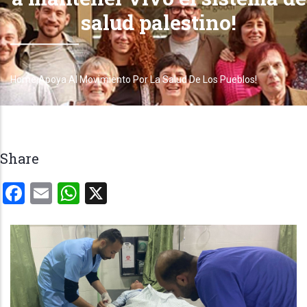
salud palestino!
Home
¡Apoya Al Movimiento Por La Salud De Los Pueblos!
Breadcrumb
Share
Facebook
Email
WhatsApp
X