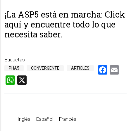
¡La ASP5 está en marcha: Click
aquí y encuentre todo lo que
necesita saber.
Etiquetas
Face
Em
PHA5
CONVERGENTE
ARTICLES
WhatsApp
X
Inglés
Español
Francés