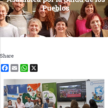
Pueblos
Home
-
Article
Breadcrumb
Share
Facebook
Email
WhatsApp
X