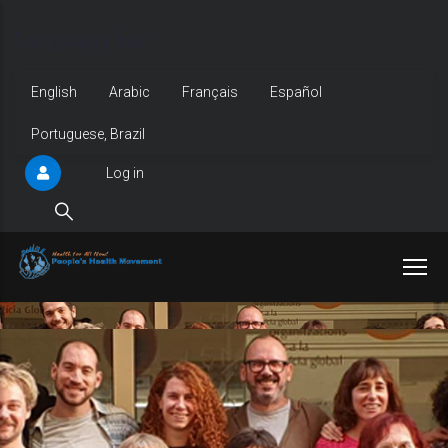
Skip
Language bar
to
main
English
Arabic
Français
Español
content
Portuguese, Brazil
Log in
User
account
menu