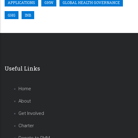
APPLICATIONS
GHW
GLOBAL HEALTH GOVERNANCE
GHG
INB
Useful Links
Home
About
Get Involved
Charter
Donate to PHM