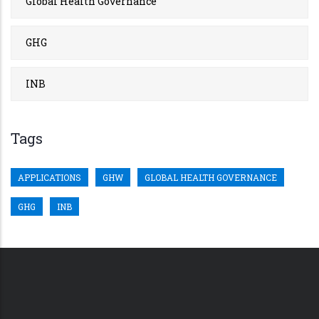
Global Health Governance
GHG
INB
Tags
APPLICATIONS
GHW
GLOBAL HEALTH GOVERNANCE
GHG
INB