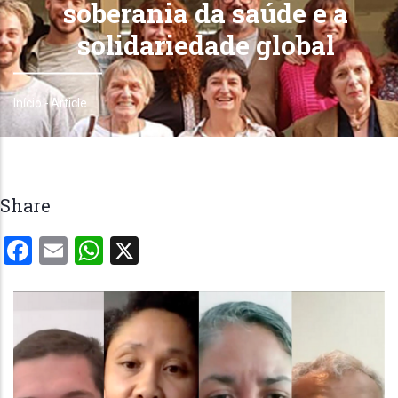
soberania da saúde e a
solidariedade global
Início
-
Article
Trilha
de
navegação
Share
Facebook
Email
WhatsApp
X