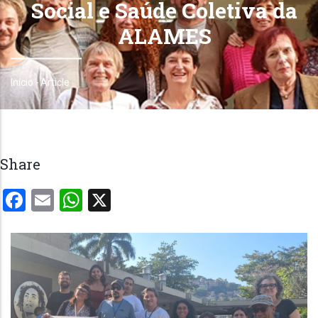
Social e Saúde Coletiva da
ALAMES
Início
-
Article
Trilha
de
navegação
Share
Facebook
Email
WhatsApp
X