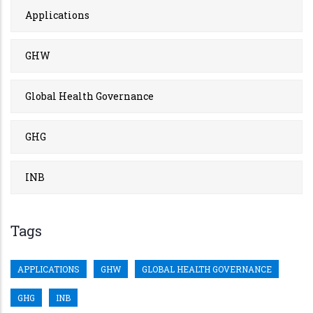
Applications
GHW
Global Health Governance
GHG
INB
Tags
APPLICATIONS
GHW
GLOBAL HEALTH GOVERNANCE
GHG
INB