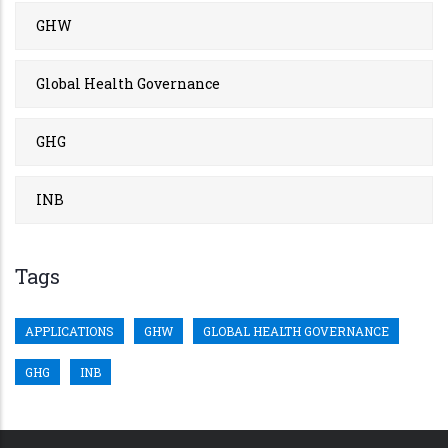
GHW
Global Health Governance
GHG
INB
Tags
APPLICATIONS
GHW
GLOBAL HEALTH GOVERNANCE
GHG
INB