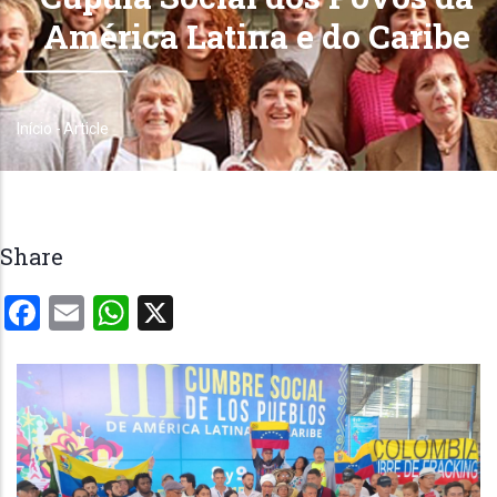
América Latina e do Caribe
Início
-
Article
Trilha
de
navegação
Share
Facebook
Email
WhatsApp
X