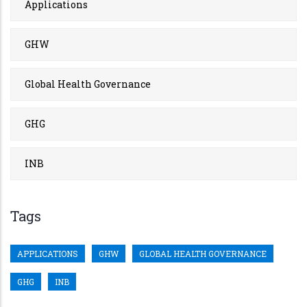
Applications
GHW
Global Health Governance
GHG
INB
Tags
APPLICATIONS
GHW
GLOBAL HEALTH GOVERNANCE
GHG
INB