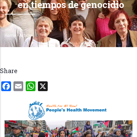
en tiempos de genocidio
Home
-
Article
Breadcrumb
Share
Facebook
Email
WhatsApp
X