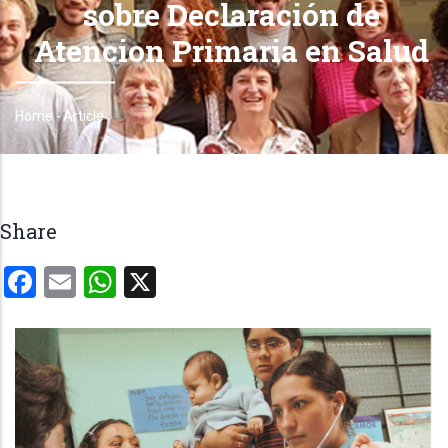
sobre Declaración de
Atencion Primaria en Salud
Home
-
Article
Breadcrumb
Share
Facebook
Email
WhatsApp
X