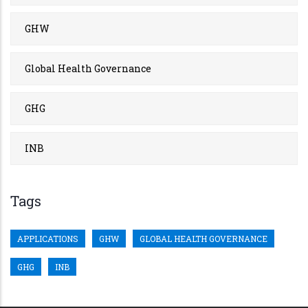
GHW
Global Health Governance
GHG
INB
Tags
APPLICATIONS
GHW
GLOBAL HEALTH GOVERNANCE
GHG
INB