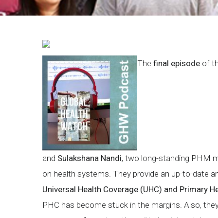
Breadcrumb
The
final episode
of t
and
Sulakshana Nandi
, two long-standing PHM m
on health systems. They provide an up-to-date an
Universal Health Coverage (UHC) and Primary H
PHC has become stuck in the margins. Also, the