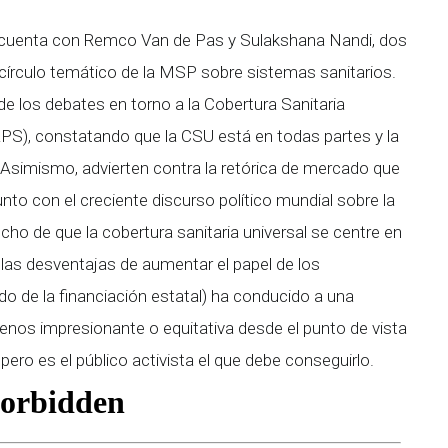
6 cuenta con Remco Van de Pas y Sulakshana Nandi, dos
írculo temático de la MSP sobre sistemas sanitarios.
de los debates en torno a la Cobertura Sanitaria
(APS), constatando que la CSU está en todas partes y la
simismo, advierten contra la retórica de mercado que
nto con el creciente discurso político mundial sobre la
echo de que la cobertura sanitaria universal se centre en
 las desventajas de aumentar el papel de los
do de la financiación estatal) ha conducido a una
menos impresionante o equitativa desde el punto de vista
, pero es el público activista el que debe conseguirlo.