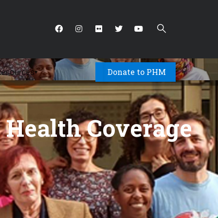
Donate to PHM
Resources
▾
 Health Coverage