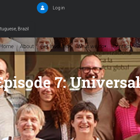
Log in
User
account
menu
tuguese, Brazil
Home
About
Get Involved
What we do
Contact
▾
▾
isode 7: Universal