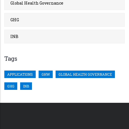
Global Health Governance
GHG
INB
Tags
APPLICATIONS
GHW
GLOBAL HEALTH GOVERNANCE
GHG
INB