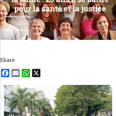
pour la santé et la justice
Home
-
Article
Breadcrumb
Share
Facebook
Email
WhatsApp
X