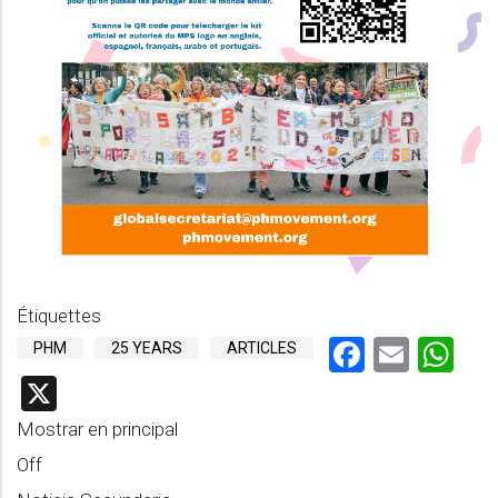
Étiquettes
Faceboo
Email
Wh
PHM
25 YEARS
ARTICLES
X
Mostrar en principal
Off