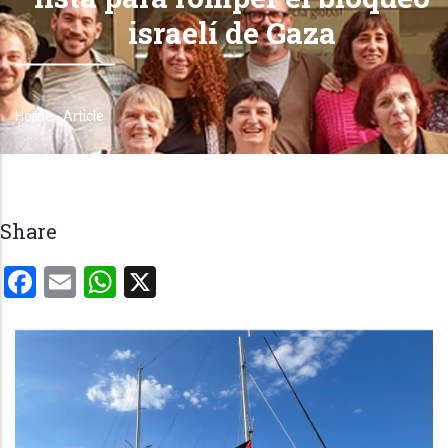
israelí de Gaza
Home
-
Article
Breadcrumb
Share
Facebook
Email
WhatsApp
X