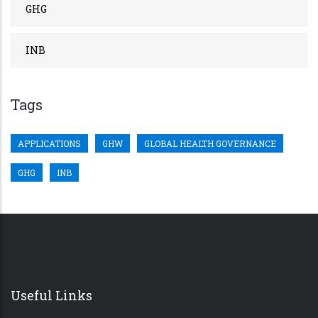
GHG
INB
Tags
APPLICATIONS
GHW
GLOBAL HEALTH GOVERNANCE
GHG
INB
Useful Links