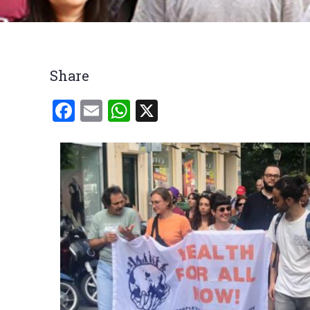
Breadcrumb
Share
Facebook
Email
WhatsApp
X