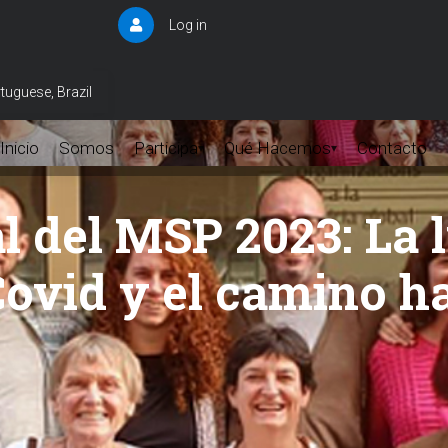
Log in
User
account
menu
tuguese, Brazil
Inicio
Somos
Participa
Qué Hacemos
Contacto
▾
▾
 del MSP 2023: La l
ovid y el camino ha