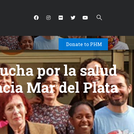
Donate to PHM
Recursos
▾
ucha por la salud
cia Mar del Plata