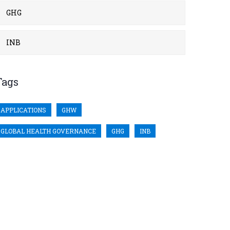
GHG
INB
Tags
APPLICATIONS
GHW
GLOBAL HEALTH GOVERNANCE
GHG
INB